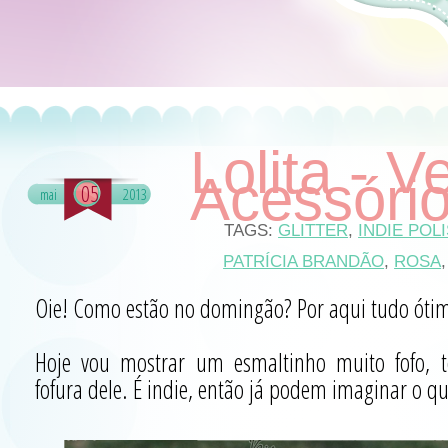
Lolita - 
Acessóri
05
mai
2013
TAGS:
GLITTER
,
INDIE POL
PATRÍCIA BRANDÃO
,
ROSA
Oie! Como estão no domingão? Por aqui tudo óti
Hoje vou mostrar um esmaltinho muito fofo, 
fofura dele. É indie, então já podem imaginar o q