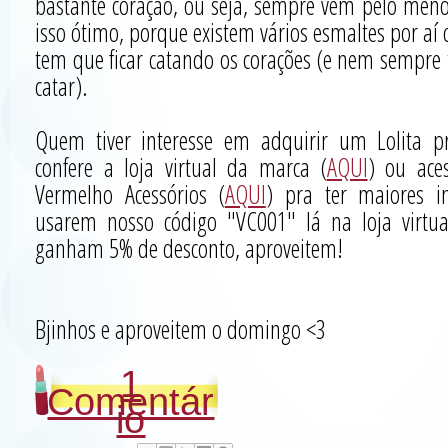
bastante coração, ou seja, sempre vem pelo menos
isso ótimo, porque existem vários esmaltes por aí 
tem que ficar catando os corações (e nem sempre 
catar).
Quem tiver interesse em adquirir um Lolita 
confere a loja virtual da marca (
AQUI
) ou ace
Vermelho Acessórios (
AQUI
) pra ter maiores i
usarem nosso código "VC001" lá na loja virtu
ganham 5% de desconto, aproveitem!
Bjinhos e aproveitem o domingo <3
1
Comentár
io