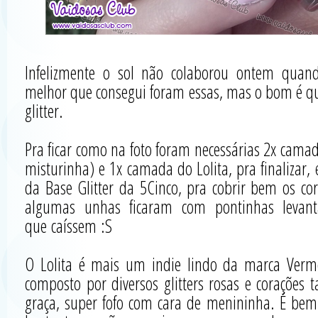
Infelizmente o sol não colaborou ontem quando
melhor que consegui foram essas, mas o bom é q
glitter.
Pra ficar como na foto foram necessárias 2x cama
misturinha) e 1x camada do Lolita, pra finalizar,
da Base Glitter da 5Cinco, pra cobrir bem os c
algumas unhas ficaram com pontinhas levan
que caíssem :S
O Lolita é mais um indie lindo da marca Verme
composto por diversos glitters rosas e coraçõe
graça, super fofo com cara de menininha. É bem