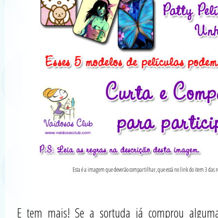
Esta é a imagem que deverão compartilhar, que está no link do item 3 das 
E tem mais! Se a sortuda já comprou alguma 