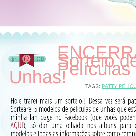
ENCERR
Sorteio d
02
jan
2013
Películas
Unhas!
TAGS:
PATTY PELÍC
Hoje trarei mais um sorteio!! Dessa vez será p
Sortearei 5 modelos de películas de unhas que est
minha fan page no Facebook (que vocês podem
AQUI
), só dar uma olhada nos albuns para e
modelos e todas as informações sobre como compra