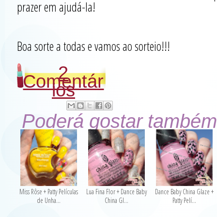
prazer em ajudá-la!
Boa sorte a todas e vamos ao sorteio!!!
2
Comentár
ios
Poderá gostar também
Miss Rôse + Patty Películas
Lua Fina Flor + Dance Baby
Dance Baby China Glaze +
de Unha...
China Gl...
Patty Pelí...