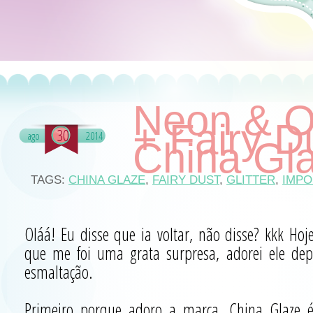
Neon & O
+ Fairy D
30
ago
2014
China Gl
TAGS:
CHINA GLAZE
,
FAIRY DUST
,
GLITTER
,
IMP
Oláá! Eu disse que ia voltar, não disse? kkk Ho
que me foi uma grata surpresa, adorei ele dep
esmaltação.
Primeiro porque adoro a marca, China Glaze