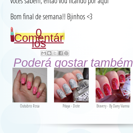
vocês sabem, então vou ficando por aqui
Bom final de semana!! Bjinhos <3
0
Comentár
ios
Poderá gostar também
Outubro Rosa
Pitaya - Dote
Bravery - By Dany Vianna