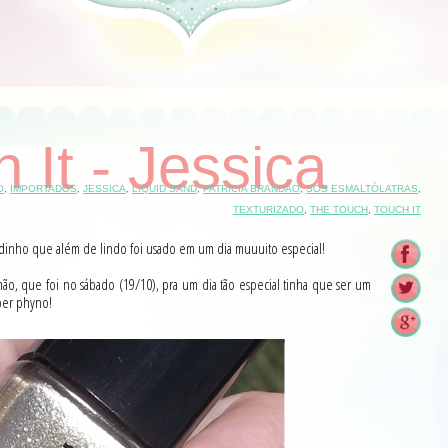
 It - Jessica
O
,
IMPORTADOS
,
JESSICA
,
LIQUID SAND
,
PATRÍCIA BRANDÃO
,
SOS ESMALTÓLATRAS
,
TEXTURIZADO
,
THE TOUCH
,
TOUCH IT
dinho que além de lindo foi usado em um dia muuuito especial!
ão, que foi no sábado (19/10), pra um dia tão especial tinha que ser um
uper phyno!