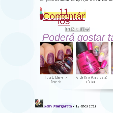
11
Comentár
ios
Poderá gostar 
I Like to Mauve It -
Purple Panic (China Glaze)
Bourjois
+ Pelícu...