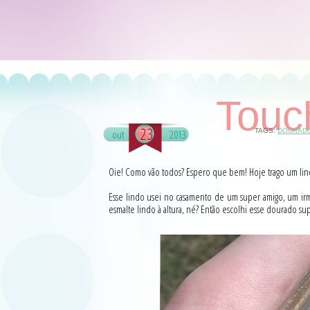
Touch
23
TAGS:
DOURAD
out
2013
Oie! Como vão todos? Espero que bem! Hoje trago um lin
Esse lindo usei no casamento de um super amigo, um irm
esmalte lindo à altura, né? Então escolhi esse dourado s