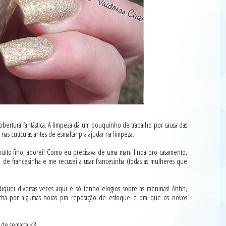
 Cobertura fantástica. A limpeza dá um pouquinho de trabalho por causa das
as cutículas antes de esmaltar pra ajudar na limpeza.
ito fino, adorei! Como eu precisava de uma mani linda pro casamento,
to de francesinha e me recusei a usar francesinha (todas as mulheres que
ndiquei diversas vezes aqui e só tenho elogios sobre as meninas! Ahhh,
echa por algumas horas pra reposição de estoque e pra que os novos
o de semana <3