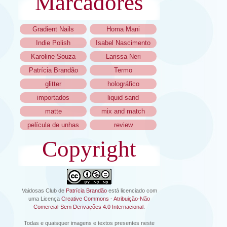
Marcadores
Gradient Nails
Homa Mani
Indie Polish
Isabel Nascimento
Karoline Souza
Larissa Neri
Patrícia Brandão
Termo
glitter
holográfico
importados
liquid sand
matte
mix and match
película de unhas
review
Copyright
Vaidosas Club
de
Patrícia Brandão
está licenciado com
uma Licença
Creative Commons - Atribuição-Não
Comercial-Sem Derivações 4.0 Internacional
.
Todas e quaisquer imagens e textos presentes neste