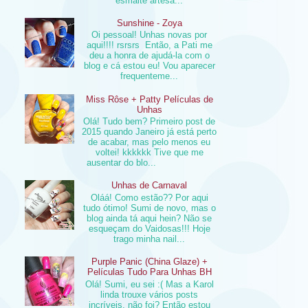
esmalte artesa...
Sunshine - Zoya
Oi pessoal! Unhas novas por
aqui!!!! rsrsrs Então, a Pati me
deu a honra de ajudá-la com o
blog e cá estou eu! Vou aparecer
frequenteme...
Miss Rôse + Patty Películas de
Unhas
Olá! Tudo bem? Primeiro post de
2015 quando Janeiro já está perto
de acabar, mas pelo menos eu
voltei! kkkkkk Tive que me
ausentar do blo...
Unhas de Carnaval
Oláá! Como estão?? Por aqui
tudo ótimo! Sumi de novo, mas o
blog ainda tá aqui hein? Não se
esqueçam do Vaidosas!!! Hoje
trago minha nail...
Purple Panic (China Glaze) +
Películas Tudo Para Unhas BH
Olá! Sumi, eu sei :( Mas a Karol
linda trouxe vários posts
incríveis, não foi? Então estou