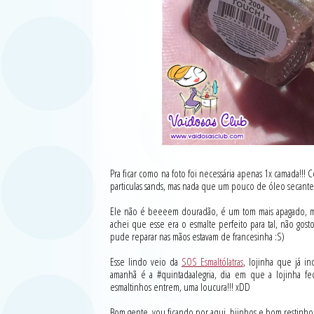
Pra ficar como na foto foi necessária apenas 1x camada!!!
particulas sands, mas nada que um pouco de óleo secante n
Ele não é beeeem douradão, é um tom mais apagado, mu
achei que esse era o esmalte perfeito para tal, não gos
pude reparar nas mãos estavam de francesinha :S)
Esse lindo veio da
SOS Esmaltólatras
, lojinha que já i
amanhã é a #quintadaalegria, dia em que a lojinha f
esmaltinhos entrem, uma loucura!!! xDD
Bom gente, vou ficando por aqui, bjinhos e bom restinh