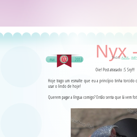
Nyx 
02
TAGS:
AZUL
,
IM
mai
2013
Oie! Post atrasado :S Sry!!!
Hoje trago um esmalte que eu a princípio tinha torcido o n
usar o lindo de hoje!
Querem pagar a língua comigo? Então senta que lá vem fot