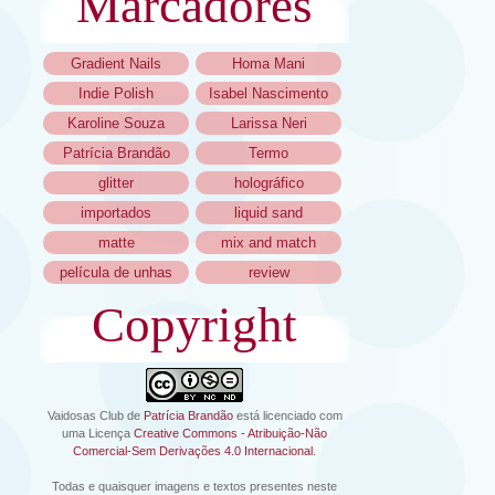
Marcadores
Gradient Nails
Homa Mani
Indie Polish
Isabel Nascimento
Karoline Souza
Larissa Neri
Patrícia Brandão
Termo
glitter
holográfico
importados
liquid sand
matte
mix and match
película de unhas
review
Copyright
Vaidosas Club
de
Patrícia Brandão
está licenciado com
uma Licença
Creative Commons - Atribuição-Não
Comercial-Sem Derivações 4.0 Internacional
.
Todas e quaisquer imagens e textos presentes neste