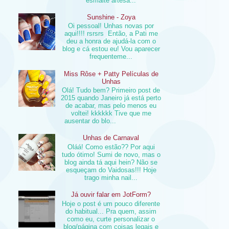
esmalte artesa...
Sunshine - Zoya
Oi pessoal! Unhas novas por
aqui!!!! rsrsrs Então, a Pati me
deu a honra de ajudá-la com o
blog e cá estou eu! Vou aparecer
frequenteme...
Miss Rôse + Patty Películas de
Unhas
Olá! Tudo bem? Primeiro post de
2015 quando Janeiro já está perto
de acabar, mas pelo menos eu
voltei! kkkkkk Tive que me
ausentar do blo...
Unhas de Carnaval
Oláá! Como estão?? Por aqui
tudo ótimo! Sumi de novo, mas o
blog ainda tá aqui hein? Não se
esqueçam do Vaidosas!!! Hoje
trago minha nail...
Já ouvir falar em JotForm?
Hoje o post é um pouco diferente
do habitual... Pra quem, assim
como eu, curte personalizar o
blog/página com coisas legais e