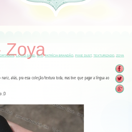
- Zoya
PORTADOS
,
LIQUID SAND
,
NYX
,
PATRÍCIA BRANDÃO
,
PIXIE DUST
,
TEXTURIZADO
,
ZOYA
ariz, aliás, pra essa coleção/textura toda, mas tive que pagar a língua ao
o ;D