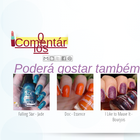
0
Comentár
ios
Poderá gostar também
Falling Star - Jade
Doc - Essence
I Like to Mauve It -
Bourjois