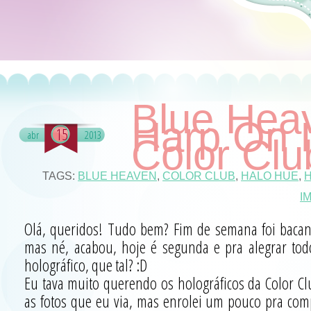
Blue Hea
Harp On I
15
abr
2013
Color Clu
TAGS:
BLUE HEAVEN
,
COLOR CLUB
,
HALO HUE
,
H
I
Olá, queridos! Tudo bem? Fim de semana foi bacan
mas né, acabou, hoje é segunda e pra alegrar t
holográfico, que tal? :D
Eu tava muito querendo os holográficos da Color C
as fotos que eu via, mas enrolei um pouco pra com