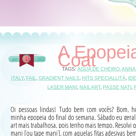
A Epopei
Coat
18
jun
2012
TAGS:
ÁGUA DE CHEIRO
,
ANNA
ITALY
,
FAIL
,
GRADIENT NAILS
,
HITS SPECIALLITÀ
,
ID
LASER MANI
,
NAIL ART
,
PASSE NATI
,
Oi pessoas lindas! Tudo bem com vocês? Bom, ho
minha epopeia do final do semana. Sábado eu geral
art mais trabalhosa, pois tenho mais tempo. Resolvi q
mani [ou tape mani], com aquelas fitas adesivas bem 