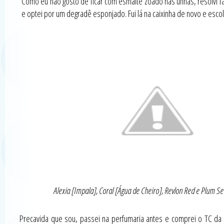
Como eu não gosto de ficar com esmalte zoado nas unhas, resolvi faz
e optei por um degradê esponjado. Fui lá na caixinha de novo e escol
Alexia [Impala], Coral [Água de Cheiro], Revlon Red e Plum Se
Precavida que sou, passei na perfumaria antes e comprei o TC da 