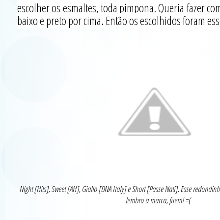
escolher os esmaltes, toda pimpona. Queria fazer co
baixo e preto por cima. Então os escolhidos foram ess
Night [Hits], Sweet [AH], Giallo [DNA Italy] e Short [Passe Nati]. Esse redondinh
lembro a marca, fuem! =(