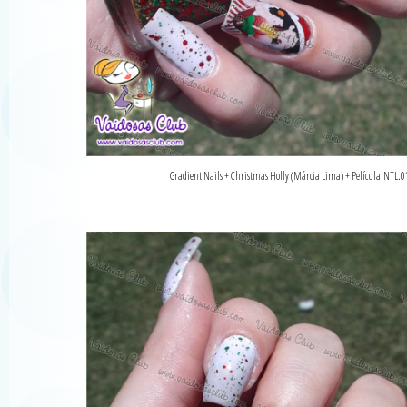
Gradient Nails + Christmas Holly (Márcia Lima) + Película NTL.0