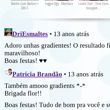
Bubble Gum (Barbie) +
Fuggen Ugly - ManGlaze
Cosmic Dust - China Glaze
DRK-C
Hologlam ...