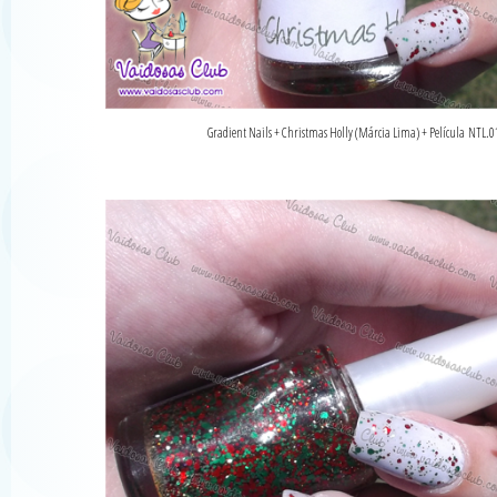
Gradient Nails + Christmas Holly (Márcia Lima) + Película NTL.0