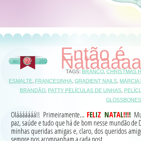
Então é
Nataaaaa
24
dez
2012
TAGS:
BRANCO
,
CHRISTMAS 
ESMALTE
,
FRANCESINHA
,
GRADIENT NAILS
,
MÁRCIA 
BRANDÃO
,
PATTY PELÍCULAS DE UNHAS
,
PELÍC
GLOSSBONE
Olááááááá!! Primeiramente...
F
E
L
I
Z
N
A
T
A
L
!
!
!
!
Mu
paz, saúde e tudo que há de bom nesse mundão de D
minhas queridas amigas e, claro, dos queridos amig
sempre nos acompanham a cada post...