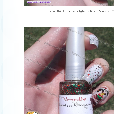
Gradient Nails + Christmas Holly (Márcia Lima) + Película NTL.0