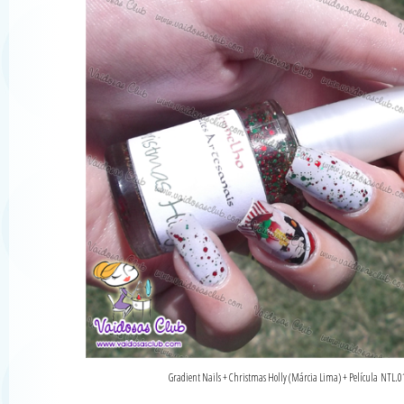
Gradient Nails + Christmas Holly (Márcia Lima) + Película NTL.0